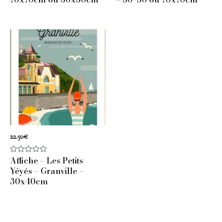
22.50
€
Affiche – Les Petits
Note
0
Yéyés – Granville –
sur
30x40cm
5