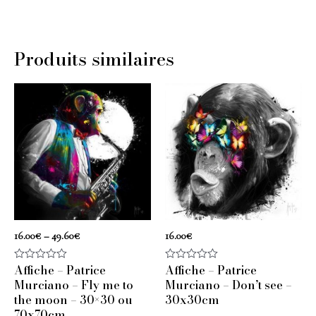
Produits similaires
16.00
€
–
49.60
€
16.00
€
Affiche – Patrice
Affiche – Patrice
Note
Note
0
0
Murciano – Fly me to
Murciano – Don’t see –
sur
sur
the moon – 30×30 ou
30x30cm
5
5
70x70cm