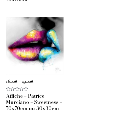
16.00
€
–
49.00
€
Affiche – Patrice
Note
0
Murciano – Sweetness –
sur
70x70cm ou 30x30cm
5