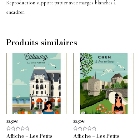
Reproduction support papier avec marges blanches à
encadrer.
Produits similaires
22.50
€
22.50
€
Affiche – Les Petits
Affiche – Les Petits
Note
Note
0
0