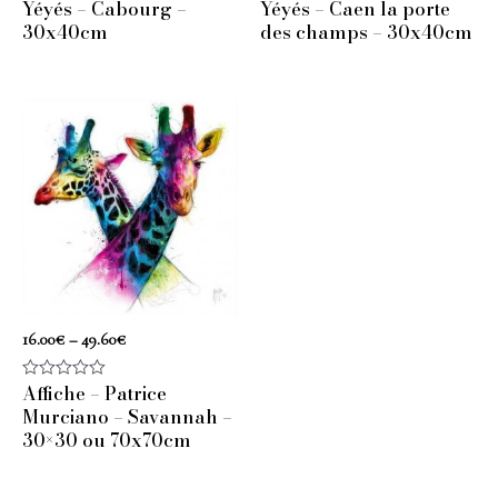
Yéyés – Cabourg –
Yéyés – Caen la porte
sur
sur
30x40cm
des champs – 30x40cm
5
5
16.00
€
–
49.60
€
Affiche – Patrice
Note
0
Murciano – Savannah –
sur
30×30 ou 70x70cm
5