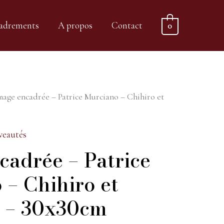
adrements
A propos
Contact
0
mage encadrée – Patrice Murciano – Chihiro et
eautés
cadrée – Patrice
 – Chihiro et
 – 30x30cm