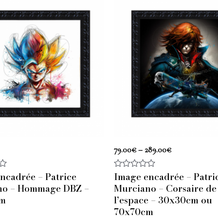
79.00
€
–
289.00
€
ncadrée – Patrice
Image encadrée – Patri
Note
0
no – Hommage DBZ –
Murciano – Corsaire de
sur
cm
l’espace – 30x30cm ou
5
70x70cm