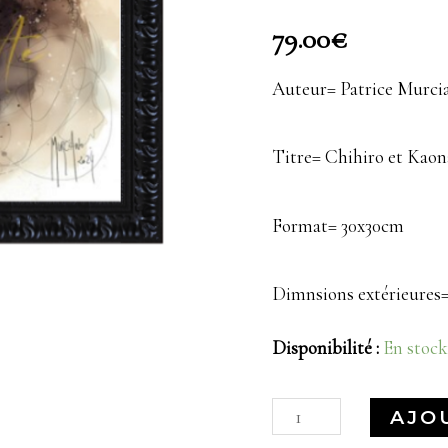
79.00
€
Auteur= Patrice Murci
Titre= Chihiro et Kaon
Format= 30x30cm
Dimnsions extérieures
Disponibilité :
En stoc
AJO