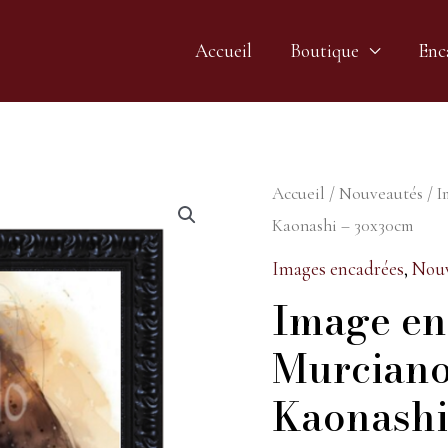
Accueil
Boutique
Enc
Accueil
/
Nouveautés
/ I
Kaonashi – 30x30cm
Images encadrées
,
Nouv
Image en
Murciano
Kaonashi