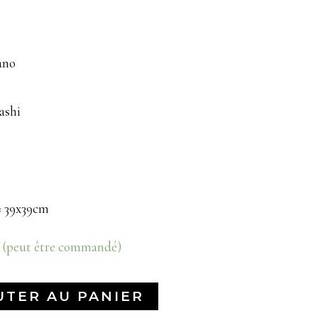
ano
ashi
= 39x39cm
k (peut être commandé)
UTER AU PANIER