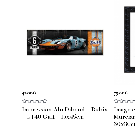
42.00
€
79.00
€
Impression Alu Dibond – Rubix
Image e
Note
Note
0
0
– GT40 Gulf – 15x45cm
Murcia
sur
sur
30x30
5
5